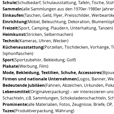
Schule
(Schulbedarf, Schulausstattung, Tafeln, Tische, Stüh
Sammeln
(alle Sammlungen aus den 1970er-1980er Jahren
Einkaufen
(Taschen, Geld, Flyer, Preisschilder, Werbeartike
Einrichtung
(Möbel, Beleuchtung, Dekoration, Blumentöpf
Freizeit
(Sport, Camping, Plaudern, Unterhaltung, Tanzen)
Heimkunst
(Stricken, Selbermachen)
Technik
(Kameras, Uhren, Wecker)
Küchenausstattung
(Porzellan, Tischdecken, Vorhänge, Ti
Siphonflaschen)
Sport
(Sportzubehör, Bekleidung, Golf)
Plakate
(Werbung, Film)
Mode, Bekleidung, Textilien, Schuhe, Accessoires
(Bijou
Firmen und nationale Unternehmen
(Logos, Banner, We
Bedeutende Jubiläen
(Fahnen, Abzeichen, Urkunden, Poka
Lebensmittel
(Originalverpackung) – wir interessieren u
Schachteln, z.B. Sammlungen, Schokoladenschachteln, S
Prominente
(alle Materialien, Fotos, Zeugnisse, Briefe, OP
Tuzex
(Produktverpackung, Währung)