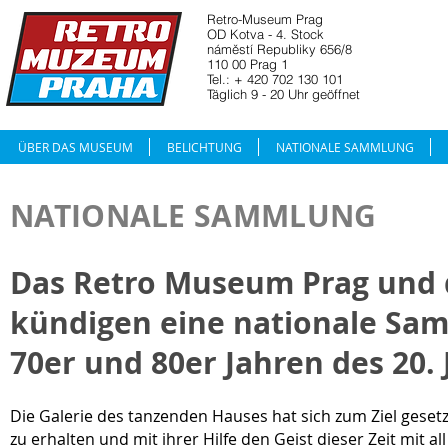
Retro-Museum Prag
OD Kotva - 4. Stock
náměstí Republiky 656/8
110 00 Prag 1
Tel.: + 420 702 130 101
Täglich 9 - 20 Uhr geöffnet
ÜBER DAS MUSEUM
BELICHTUNG
NATIONALE SAMMLUNG
NATIONALE SAMMLUNG
Das Retro Museum Prag und 
kün
digen eine nationale Sa
70er und 80er Jahren des 20
Die Galerie des tanzenden Hauses hat sich zum Ziel geset
zu erhalten und mit ihrer Hilfe den Geist dieser Zeit mit a