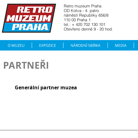
Retro muzeum Praha
OD Kotva - 4. patro
náměstí Republiky 656/8
110 00 Praha 1
tel.: + 420 702 130 101
Otevřeno denně 9 - 20 hod.
O MUZEU
EXPOZICE
NÁRODNÍ SBÍRKA
MEDIA
PARTNEŘI
Generální partner muzea